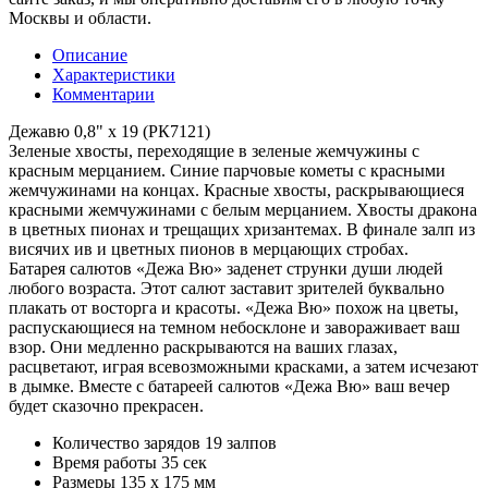
Москвы и области.
Описание
Характеристики
Комментарии
Дежавю 0,8" х 19 (РК7121)
Зеленые хвосты, переходящие в зеленые жемчужины с
красным мерцанием. Синие парчовые кометы с красными
жемчужинами на концах. Красные хвосты, раскрывающиеся
красными жемчужинами с белым мерцанием. Хвосты дракона
в цветных пионах и трещащих хризантемах. В финале залп из
висячих ив и цветных пионов в мерцающих стробах.
Батарея салютов «Дежа Вю» заденет струнки души людей
любого возраста. Этот салют заставит зрителей буквально
плакать от восторга и красоты. «Дежа Вю» похож на цветы,
распускающиеся на темном небосклоне и завораживает ваш
взор. Они медленно раскрываются на ваших глазах,
расцветают, играя всевозможными красками, а затем исчезают
в дымке. Вместе с батареей салютов «Дежа Вю» ваш вечер
будет сказочно прекрасен.
Количество зарядов
19 залпов
Время работы
35 сек
Размеры
135 x 175 мм