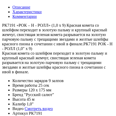
Описание
Характеристики
Комментарии
РК7191 «РОК – Н - РОЛЛ» (1,0 х 9) Красная комета со
шлейфом переходит в золотую пальму и крупный красный
жемчуг, свистящая зеленая комета разрывается на золотую
парчовую пальму с трещащими звездами и желтые шлейфы
красного пиона в сочетании с ивой в финале.РК7191 РОК - Н
- РОЛЛ (1,0" х 9)
Красная комета со шлейфом переходит в золотую пальму и
крупный красный жемчуг, свистящая зеленая комета
разрывается на золотую парчовую пальму с трещащими
звездами и желтые шлейфы красного пиона в сочетании с
ивой в финале.
Количество зарядов
9 залпов
Время работы
25 сек
Размеры
120 х 175 мм
Бренд
"Русский салют"
Высота
45 м
Калибр
1,0"
Видео
Смотреть видео
Артикул
РК7191