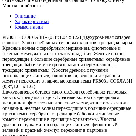
сайте заказ, и мы оперативно доставим его в любую точку
Москвы и области.
Описание
Характеристики
Комментарии
РК8081 «СОБЛАЗН» (0,8";1,0" х 122) Двухуровневая батарея
салютов. Залп серебряных тигровых хвостов, трещащая парча.
Красные волны с серебряным мерцанием, фиолетовые и
зеленые жемчужины с эффектом опадания. Желтые волны
переходящие в большие серебряные хризантемы, серебряные
трещащие бабочки и тигровые кометы переходящие в
трещащие хризантемы. Хвосты дракона с пучками
ниспадающих листьев, фиолетовый, зеленый и красный
жемчуг переходит в парчовые хризантемы.РК8081 СОБЛАЗН
(0,8";1,0" х 122)
Двухуровневая батарея салютов.Залп серебряных тигровых
хвостов, трещащая парча. Красные волны с серебряным
мерцанием, фиолетовые и зеленые жемчужины с эффектом
опадания. Желтые волны переходящие в большие серебряные
хризантемы, серебряные трещащие бабочки и тигровые
кометы переходящие в трещащие хризантемы. Хвосты
дракона с пучками ниспадающих листьев, фиолетовый,
зеленый и красный жемчуг переходит в парчовые
хризантемы.