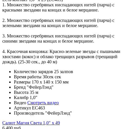
1. Множество серебряных ниспадающих нитей (парча) с
красными звездами на концах и белое мерцание.
2. Множество серебряных ниспадающих нитей (парча) c
зелеными звездами на концах и белое мерцание.
3. Множество серебряных ниспадающих нитей (парча) с
синими звездами на концах и белое мерцание.
4. Красочная концовка: Красно-зеленые звезды с пышными
хвостами (кокос) и облако трещащих разрывов (трещащий
дождь). (25-30 сек., до 40 м)
Количество зарядов
25 залпов
Время работы
30сек сек
Размеры
170 х 140 х 150 мм
Бренд
"ФейерЛэнд"
Высота
35 м
Калибр
1,0"
Видео
Смотреть видео
Артикул
ЕС463
Производитель
"ФейерЛэнд"
Салют Магия Света 1,0" х 49
6 400 руб.