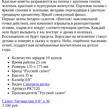
Красные кометы разрываются на пионы с крупным синим,
зеленым, красным и пурпурным жемчугом. Парчовая пальма с
яркими синими и зелеными звездами переходящая в цветную
трещащую хризантему. Яркий совокупный финал.
Первые залпы батареи салютов «Винтаж» максимальной
точки действия, они начинают взрываться разноцветными
огнями, озаряя все вокруг соответствующим цветом. Каждый
залп будет вызывать у вас восторг и дрожь в коленках.
Восхищению не будет предела. Взрослые на мгновение станут
детьми и поверят в сказку и чудеса. Небо, озарённое тысячами
огней, подарит вам незабываемые впечатления на долгие
годы.
Количество зарядов
19 залпов
Время работы
25 сек
Размеры
135 x 175 мм
Бренд
"Русский салют"
Высота
35 м
Калибр
0,8"
Видео
Смотреть видео
Артикул
РК7120
Производитель
"Русский салют"
Салют Джуманджи 0,8" х 36
3 100 руб.