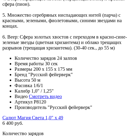
сфера (пион).
5. Множество серебряных ниспадающих нитей (парча) с
красными, зелеными, фиолетовыми, синими звездами на
концах.
6. Веер: Сфера золотых хвостов с переходом в красно-сине-
зеленые звезды (цветная хризантема) и облако трещащих
разрывов (трещащая хризантема). (30-40 сек., до 55 м)
Количество зарядов
24 залпов
Время работы
30 сек
Размеры
200 х 155 х 175 мм
Бренд
"Русский фейерверк"
Высота
50 м
Фасовка
1/6/1
Калибр
1,0" / 1,25"
Видео
Смотреть видео
Артикул
Р8120
Производитель
"Русский фейерверк"
Салют Магия Света 1,0" х 49
6 400 руб.
Количество зарядов