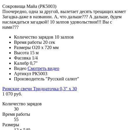
Сокровища Майа (РК5003)
Поочередно, одна за другой, вылетает десять трещащих комет
Загадка-даже в названии. А, что дальше??? А дальше, будем
наслаждаться загадкой! 10 залпов удовольствия!!! Вы с
нами???
Количество зарядов
10 залпов
Время работы
20 сек
Размеры
O20 х 720 мм
Высота
15 м
Фасовка
1/4
Калибр
0,7"
Видео
Смотреть видео
Артикул
РК5003
Производитель
"Русский салют"
Римские свечи Тридцаточка 0,3" х 30
1 070 руб.
Количество зарядов
30
Время работы
55
Размеры
12 x 540