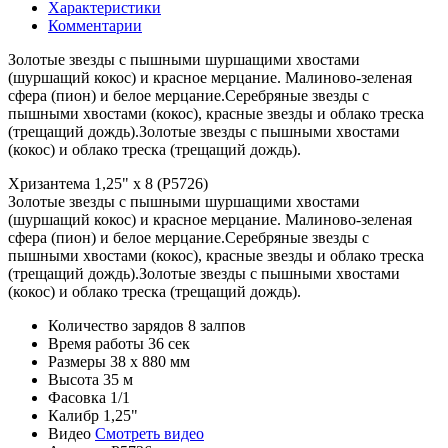
Характеристики
Комментарии
Золотые звезды с пышными шуршащими хвостами
(шуршащий кокос) и красное мерцание. Малиново-зеленая
сфера (пион) и белое мерцание.Серебряные звезды с
пышными хвостами (кокос), красные звезды и облако треска
(трещащий дождь).Золотые звезды с пышными хвостами
(кокос) и облако треска (трещащий дождь).
Хризантема 1,25" x 8 (Р5726)
Золотые звезды с пышными шуршащими хвостами
(шуршащий кокос) и красное мерцание. Малиново-зеленая
сфера (пион) и белое мерцание.Серебряные звезды с
пышными хвостами (кокос), красные звезды и облако треска
(трещащий дождь).Золотые звезды с пышными хвостами
(кокос) и облако треска (трещащий дождь).
Количество зарядов
8 залпов
Время работы
36 сек
Размеры
38 х 880 мм
Высота
35 м
Фасовка
1/1
Калибр
1,25"
Видео
Смотреть видео