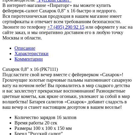
В интернет-магазине «Пираторг» вы можете купить
фейерверк-салют Сахарок 0,8" х 16 быстро и недорого.
Вся пиротехническая продукция в нашем магазине имеет
сертификаты и отвечает всем требованиям безопасности.
Звоните по телефону
+7 (495) 290 92 15
или оформите у нас на
сайте заказ, и мы оперативно доставим его в любую точку
Москвы и области.
Описание
Характеристики
Комментарии
Сахарок 0,8" х 16 (РК7111)
Подсластите свой вечер вместе с фейерверком «Сахарок»!
Грохочущие золотые парчовые пальмы напоминают сахарную
вату на ночном небе! Вы провалитесь в мир сладкого детства
и вас захлестнут прекрасные воспоминания! Разноцветные
цветные кометы, как яркие огоньки, увлекают за собой в мир
волшебства! Батарея салютов «Сахарок» добавит сладость в
ваш вечер и станет настоящим десертом в вашем веселье!
Количество зарядов
16 залпов
Время работы
20 сек
Размеры
100 х 100 х 150 мм
Бренд
"Русский салют"