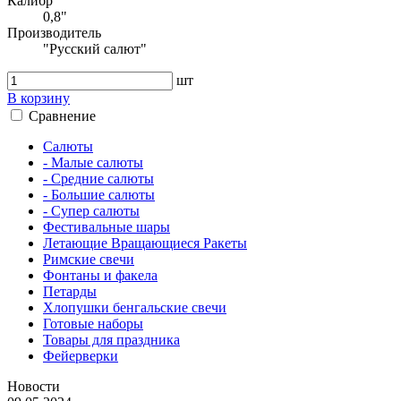
Калибр
0,8"
Производитель
"Русский салют"
шт
В корзину
Сравнение
Салюты
- Малые салюты
- Средние салюты
- Большие салюты
- Супер салюты
Фестивальные шары
Летающие Вращающиеся Ракеты
Римские свечи
Фонтаны и факела
Петарды
Хлопушки бенгальские свечи
Готовые наборы
Товары для праздника
Фейерверки
Новости