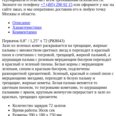
Звоните по телефону
+7 (495) 290 92 15
или оформите у нас на
сайте заказ, и мы оперативно доставим его в любую точку
Москвы и области.
Описание
Характеристики
Комментарии
Первачок 0,8" / 1,25" х 72 (РК8043)
Залп из зеленых комет раскрывается на трещащие, жирные
пальмы с множеством цветных звезд и переходит в красный
пион в сочетании с тигровой, трещащей, жирной пальмой, а
шуршащая пальма с розовым мерцающим бисером переходит
в красный и зеленый пионы. Белые корны с мерцающим
зеленым, синим и красным бисером, подсвечены
разноцветной хризантемой. Зеленый, красный и синий пион с
мерцающими звездами, переходят в белую пальму и
трещащие, жирные кометы. Белая пальма меняется то
цветным пионом, то тигровыми кометами, то шуршащими
пальмами с ярким, крупным жемчугом перерастает в залп из
красных, трещащих хризантем.
Количество зарядов
72 залпов
Время работы
36сек сек
Размеры
390 х 180 х 250 мм